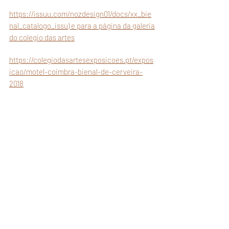
https://issuu.com/nozdesign01/docs/xx_bie
nal_catalogo_issu) e para a página da galeria
do colegio das artes
https://colegiodasartesexposicoes.pt/expos
icao/motel-coimbra-bienal-de-cerveira-
2018